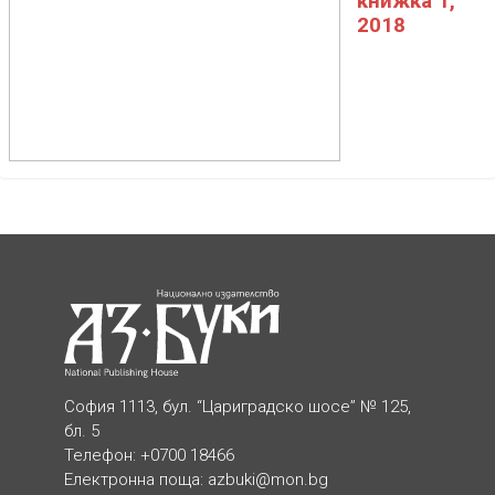
книжка 1,
2018
София 1113, бул. “Цариградско шосе” № 125,
бл. 5
Телефон: +0700 18466
Електронна поща:
azbuki@mon.bg