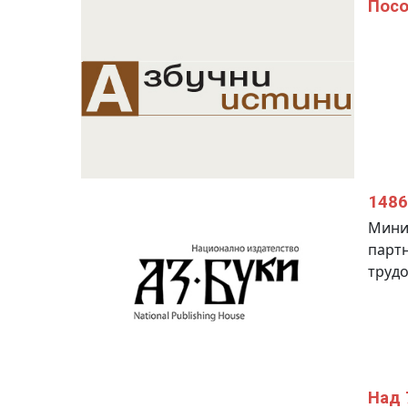
Посо
1486
Минис
партн
трудо
Над 