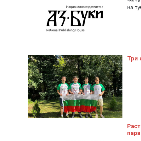
на пу
Три 
Раст
пара