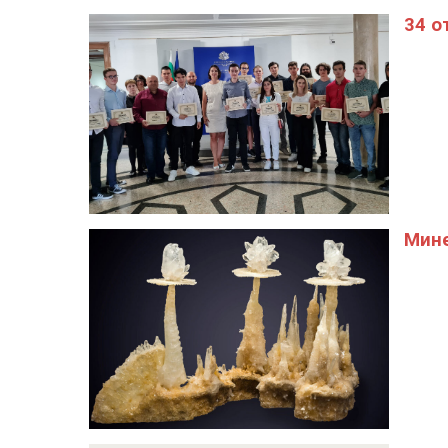
34 о
Мине