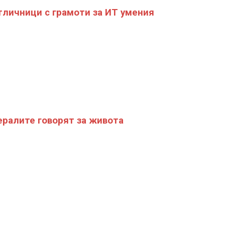
тличници с грамоти за ИТ умения
ралите говорят за живота