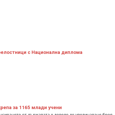
релостници с Национална диплома
репа за 1165 млади учени
сирането от държавата е довело до увеличаване броя