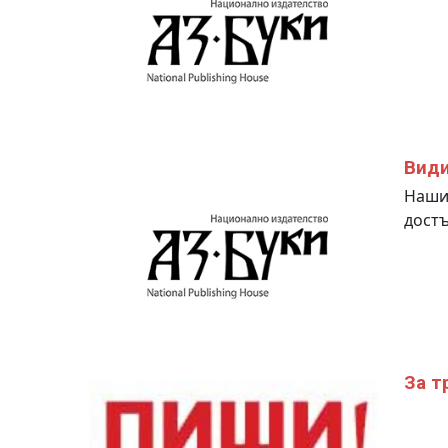
Види
Наши 
достъ
За т