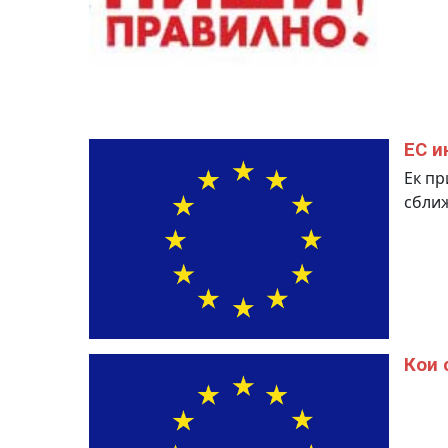
ЕС и
Ек пр
сближ
Кои 