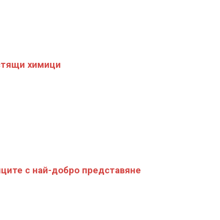
стящи химици
ците с най-добро представяне