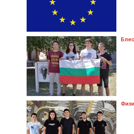
Бле
Физи