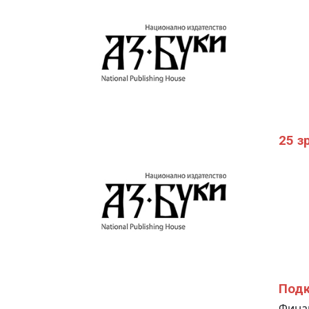
25 з
Подк
Финан