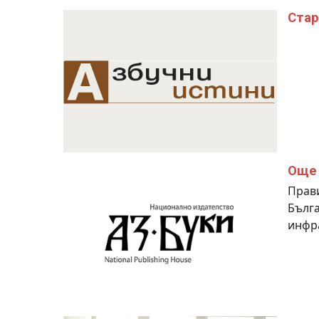
Стар
Още 
Прави
Бълга
инфр