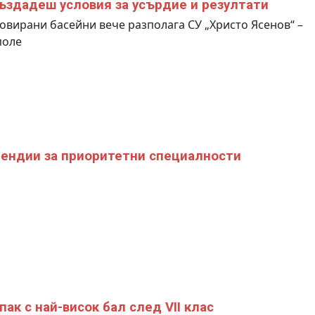
ъздадеш условия за усърдие и резултати
овирани басейни вече разполага СУ „Христо Ясенов“ –
поле
ендии за приоритетни специалности
пак с най-висок бал след VII клас