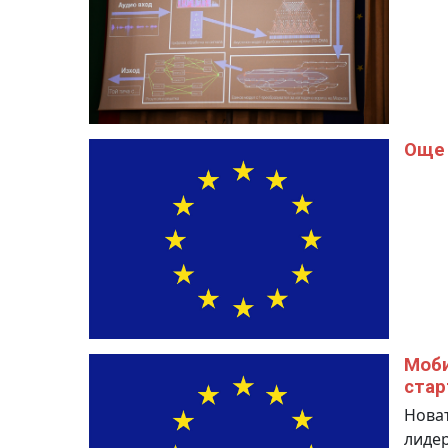
Още 
Моби
стар
Нова
лидер