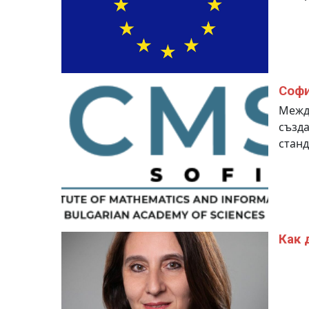
Софи
Между
създа
стан
Как 