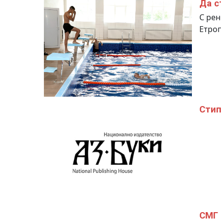
Да с
С рен
Етро
Стип
СМГ 