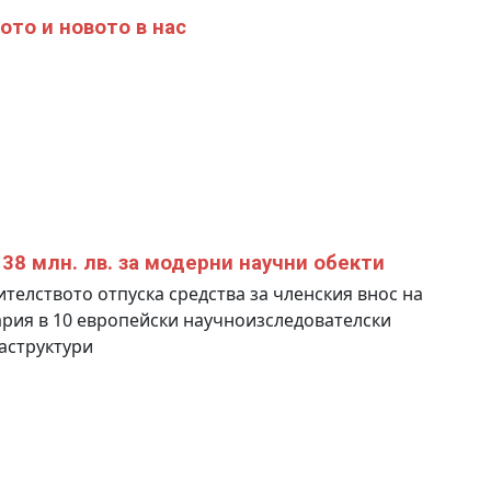
ото и новото в нас
38 млн. лв. за модерни научни обекти
телството отпуска средства за членския внос на
рия в 10 европейски научноизследователски
аструктури