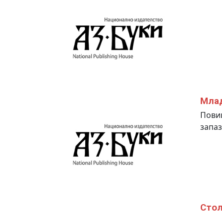
Млад
Повиш
запаз
Стол