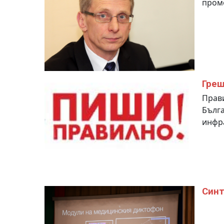
пром
Греш
Прави
Бълга
инфр
Синт