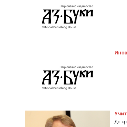
Инов
Учит
До кр