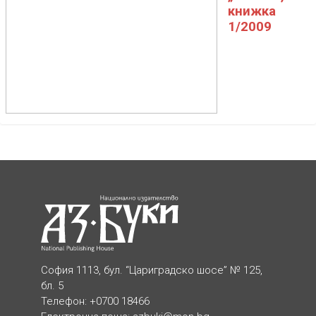
книжка
1/2009
София 1113, бул. “Цариградско шосе” № 125,
бл. 5
Телефон: +0700 18466