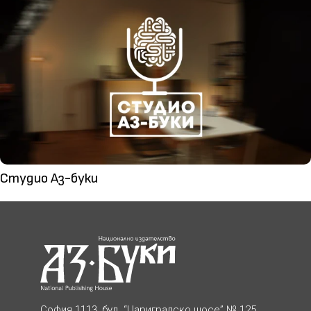
Студио Аз-буки
София 1113, бул. “Цариградско шосе” № 125,