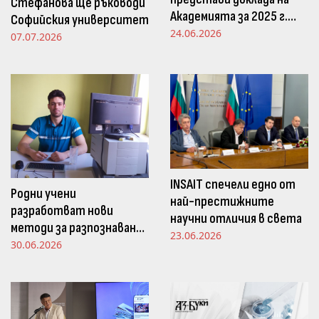
Стефанова ще ръководи
Академията за 2025 г.
Софийския университет
пред Просветната
24.06.2026
07.07.2026
комисия в НС
INSAIT спечели едно от
Родни учени
най-престижните
разработват нови
научни отличия в света
методи за разпознаване
23.06.2026
и следене на емоциите
30.06.2026
чрез движенията в
погледа