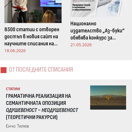
Национално
8500 статии с отворен
издателство „Аз-буки“
достъп в новия сайт на
обявява конкурс за
научните списания на
научна статия на тема
21.05.2026
Издателство „Аз-буки“
18.06.2026
„Природни науки и
иновации в
образованието“
ОТ ПОСЛЕДНИТЕ СПИСАНИЯ
СТАТИИ
ГРАМАТИЧНА РЕАЛИЗАЦИЯ НА
СЕМАНТИЧНАТА ОПОЗИЦИЯ
ОДУШЕВЕНОСТ ~ НЕОДУШЕВЕНОСТ
(ТЕОРЕТИЧНИ РАКУРСИ)
Енчо Тилев