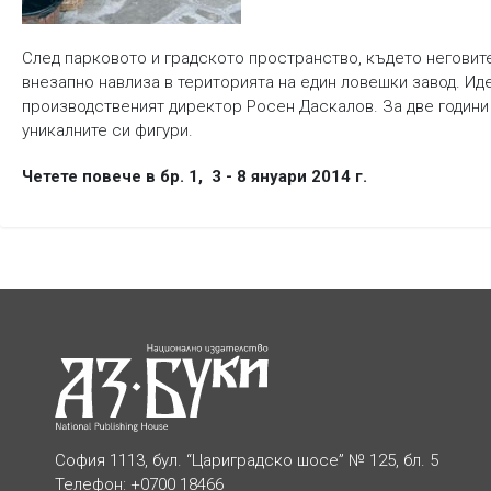
След парковото и градското пространство, където неговит
внезапно навлиза в територията на един ловешки завод. Ид
производственият директор Росен Даскалов. За две години
уникалните си фигури.
Четете повече в бр. 1, 3 - 8 януари 2014 г.
София 1113, бул. “Цариградско шосе” № 125, бл. 5
Телефон: +0700 18466