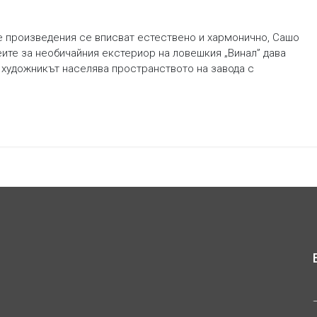
е произведения се вписват естествено и хармонично, Сашо
еите за необичайния екстериор на ловешкия „Винал” дава
 художникът населява пространството на завода с